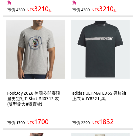
折
折
3210
3210
市價 4280
市價 4280
NT$
NT$
起
起
FootJoy 2026 美國公開賽限
adidas ULTIMATE365 男短袖
量男短袖T-Shirt #40712 灰
上衣 #JY8221 ,黑
(版型偏大)(獨賣款)
1700
1832
市價 1700
市價 2290
NT$
NT$