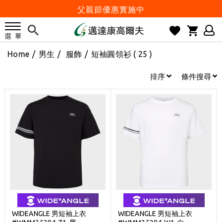
父親節優惠實施中
2026邁達康盃 開始受理報名
7月份 門市免費試打日程 已公佈!
Home
/
男生
/
服飾
/
短袖圓領衫
( 25 )
防詐騙! 勿信來路不明連結及優惠
歡迎體驗公益店Friends Screen模擬器
排序
條件搜尋
刷台新卡滿 $6000 分 3 期 0 利率
Golf Point 會員回饋積點
消費滿 $2000 享免運
Happy Father's Day
父親節優惠實施中
2026邁達康盃 開始受理報名
7月份 門市免費試打日程 已公佈!
防詐騙! 勿信來路不明連結及優惠
WIDEANGLE 男短袖上衣
WIDEANGLE 男短袖上衣
歡迎體驗公益店Friends Screen模擬器