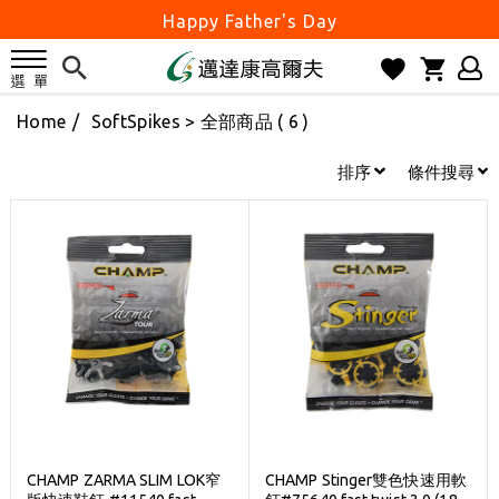
Happy Father's Day
父親節優惠實施中
2026邁達康盃 開始受理報名
Home
/
SoftSpikes
> 全部商品 ( 6 )
7月份 門市免費試打日程 已公佈!
防詐騙! 勿信來路不明連結及優惠
排序
條件搜尋
歡迎體驗公益店Friends Screen模擬器
刷台新卡滿 $6000 分 3 期 0 利率
Golf Point 會員回饋積點
消費滿 $2000 享免運
Happy Father's Day
父親節優惠實施中
2026邁達康盃 開始受理報名
7月份 門市免費試打日程 已公佈!
CHAMP ZARMA SLIM LOK窄
CHAMP Stinger雙色快速用軟
防詐騙! 勿信來路不明連結及優惠