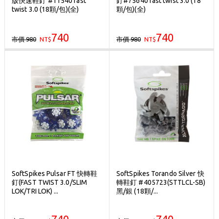
版快速鞋釘 #11540 fast
釘#75640 fast twist 3.0 (18
歡迎體驗公益店Friends Screen模擬器
twist 3.0 (18顆/包)(全)
顆/包)(全)
刷台新卡滿 $6000 分 3 期 0 利率
740
740
市價 980
市價 980
NT$
Golf Point 會員回饋積點
NT$
消費滿 $2000 享免運
SoftSpikes Pulsar FT 快轉鞋
SoftSpikes Torando Silver 快
釘(FAST TWIST 3.0/SLIM
轉鞋釘 #405723(STTLCL-SB)
LOK/TRI LOK) ...
黑/銀 (18顆/...