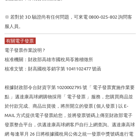
※ 若對於 3D 驗證尚有任何問題，可來電 0800-025-802 詢問客
服人員。
有關電子發票
電子發票作業說明 ?
核准機關：財政部高雄市國稅局苓雅稽徵所
核准文號：財高國稅苓銷字第 1041102477 號函
根據財政部令台財資字第 1020002795 號「 電子發票實施作業要
點 」邁達康高球網購物採用「 電子發票 」服務，您購買商品並
於付款完成、商品出貨後，將所開立的發票 ( 個人發票 ) 以 E-
MAIL 方式提供電子發票給您，並將發票號碼上傳至財政部電子
發票整合平台，供邁達康高球網客戶自行上網查詢。邁達康高球
網 每逢單月 26 日將根據國稅局公佈之統一發票中獎號碼進行電