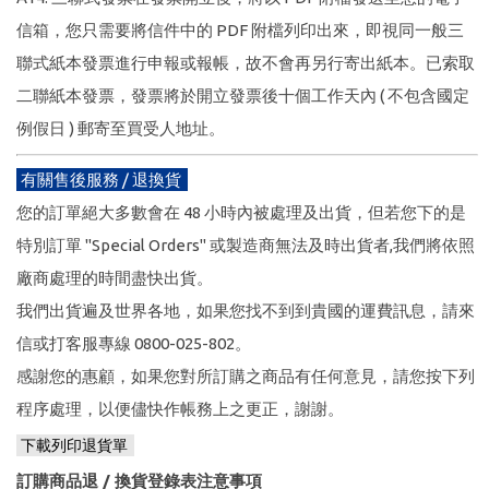
信箱，您只需要將信件中的 PDF 附檔列印出來，即視同一般三
聯式紙本發票進行申報或報帳，故不會再另行寄出紙本。已索取
二聯紙本發票，發票將於開立發票後十個工作天內 ( 不包含國定
例假日 ) 郵寄至買受人地址。
有關售後服務 / 退換貨
您的訂單絕大多數會在 48 小時內被處理及出貨，但若您下的是
特別訂單 "Special Orders" 或製造商無法及時出貨者,我們將依照
廠商處理的時間盡快出貨。
我們出貨遍及世界各地，如果您找不到到貴國的運費訊息，請來
信或打客服專線 0800-025-802。
感謝您的惠顧，如果您對所訂購之商品有任何意見，請您按下列
程序處理，以便儘快作帳務上之更正，謝謝。
下載列印退貨單
訂購商品退 / 換貨登錄表注意事項