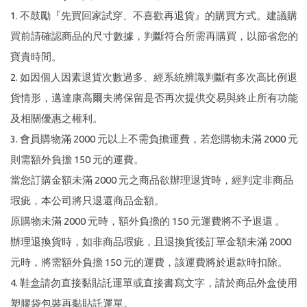
1. 不鼓勵『先買回家試穿、不喜歡再退貨』的購買方式。建議購
買前請確認商品的尺寸數據，判斷符合所需再購買，以節省您的
寶貴時間。
2. 如因個人因素退貨次數過多、經系統辨識判斷有多次高比例退
貨情形，邁達康高爾夫將保留是否再次提供交易與終止所有功能
及相關優惠之權利。
3. 會員購物滿 2000 元以上不需負擔運費，若您購物未滿 2000 元
則需額外負擔 150 元的運費。
當您訂購金額未滿 2000 元之商品欲辦理退貨時，經判定非商品
瑕疵，本公司將只退還商品金額。
原購物未滿 2000 元時，額外負擔的 150 元運費將不予退還 。
辦理退換貨時，如非商品瑕疵，且退換貨後訂單金額未滿 2000
元時，將需額外負擔 150 元的運費，該運費將於退款時扣除。
4. 鞋盒請勿直接黏貼託運單或直接書寫文字，請於商品外盒使用
塑膠袋包裝再黏貼託運單。