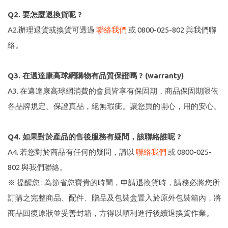
Q2. 要怎麼退換貨呢 ?
A2.辦理退貨或換貨可透過
聯絡我們
或 0800-025-802 與我們聯
絡。
Q3. 在邁達康高球網購物有品質保證嗎 ? (warranty)
A3. 在邁達康高球網消費的會員皆享有保固期，商品保固期限依
各品牌規定。保證真品，絕無瑕疵。讓您買的開心，用的安心。
Q4. 如果對於產品的售後服務有疑問，該聯絡誰呢 ?
A4. 若您對於商品有任何的疑問，請以
聯絡我們
或 0800-025-
802 與我們聯絡。
※ 提醒您 : 為節省您寶貴的時間，申請退換貨時，請務必將您所
訂購之完整商品、配件、贈品及包裝盒置入於原外包裝箱內，將
商品回復原狀並妥善封箱，方得以順利進行後續退換貨作業。