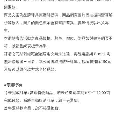
刷台新卡滿 $6000 分 3 期 0 利率
額退款。
Golf Point 會員回饋積點
商品文案為品牌球具原廠所提供，商品網頁圖片因拍攝與螢幕解
消費滿 $2000 享免運
析等原因，圖片的顏色顯示會有些許差異，實際情況以出貨為
主。
本網站廣告活動之商品規格、顏色、價位、贈品如與銷售網頁不
符，以銷售網頁標示為準。
訂購之商品若經宅配配送兩次無法送達，再經電話與 E-mail 均
無法聯繫逾三日者，本公司將取消該筆訂單，款項將扣除150元
運費後以原付款方式全額退款。
●每週特物
1) 未完成訂單 : 當週特物商品，若未於當週星期五中午 12:00 前
完成付款。系統自動取消訂單，恕不另通知。
2) 每週特物商品，恕不接受換貨。