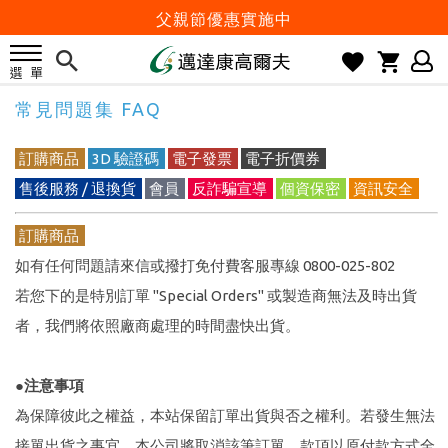
父親節優惠實施中
2026邁達康盃 開始受理報名
7月份 門市免費試打日程 已公佈!
常見問題集 FAQ
防詐騙! 勿信來路不明連結及優惠
歡迎體驗公益店Friends Screen模擬器
訂購商品
3D 驗證碼
電子發票
電子折價券
刷台新卡滿 $6000 分 3 期 0 利率
售後服務 / 退換貨
會員
反詐騙宣導
個資保密
資訊安全
Golf Point 會員回饋積點
訂購商品
消費滿 $2000 享免運
如有任何問題請來信或撥打免付費客服專線 0800-025-802
Happy Father's Day
若您下的是特別訂單 "Special Orders" 或製造商無法及時出貨
父親節優惠實施中
者，我們將依照廠商處理的時間盡快出貨。
2026邁達康盃 開始受理報名
7月份 門市免費試打日程 已公佈!
●注意事項
防詐騙! 勿信來路不明連結及優惠
為保障彼此之權益，本站保留訂單出貨與否之權利。若發生無法
歡迎體驗公益店Friends Screen模擬器
接單出貨之事宜，本公司將取消該筆訂單，款項以原付款方式全