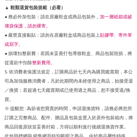
▲ 鞋類退貨包裝規範（必看）
● 務必外加包裝：請在原廠鞋盒或商品包裝外，
加一層紙箱或破
壞袋保護，請勿裸寄。
● 嚴禁直接黏貼：請勿在原廠鞋盒或商品包裝上
貼膠帶、寄件單
或寫字。
● 損壞扣整新費：若因未妥善打包導致鞋盒、商品包裝毀損，將
從退款中扣除
整新費用。
5. 依消費者保護法規定，訂購商品於七天內為購買鑑賞期，本公
司為加強服務消費者，凡於此期間內未經使用之商品，始接受退
／換貨；若超過七天鑑賞期或已使用過之商品，恕不接受退/換
貨。
※ 提醒您 : 為節省您寶貴的時間，申請退換貨時，請務必將您所
訂購之完整商品、配件、贈品及包裝盒置入於原外包裝箱內，將
商品回復原狀並妥善封箱，方得以順利進行後續退換貨作業。
此外競標網與 銷售網頁特別載明之商品， 由於商品屬性特殊，