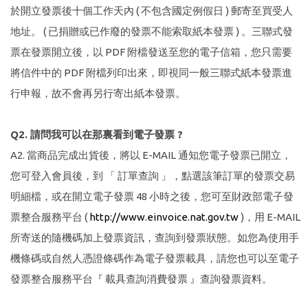
於開立發票後十個工作天內 ( 不包含國定例假日 ) 郵寄至買受人
地址。 ( 已捐贈或已作廢的發票不能索取紙本發票 ) 。三聯式發
票在發票開立後，以 PDF 附檔發送至您的電子信箱，您只需要
將信件中的 PDF 附檔列印出來，即視同一般三聯式紙本發票進
行申報，故不會再另行寄出紙本發票。
Q2. 請問我可以在那裏看到電子發票 ?
A2. 當商品完成出貨後，將以 E-MAIL 通知您電子發票已開立，
您可登入會員後，到 「 訂單查詢 」，點選該筆訂單的發票交易
明細檔，或在開立電子發票 48 小時之後，您可至財政部電子發
票整合服務平台 (
http://www.einvoice.nat.gov.tw
)，用 E-MAIL
所寄送的隨機碼加上發票資訊，查詢到發票狀態。如您為使用手
機條碼或自然人憑證條碼作為電子發票載具，請您也可以至電子
發票整合服務平台『 載具查詢消費發票 』查詢發票資料。