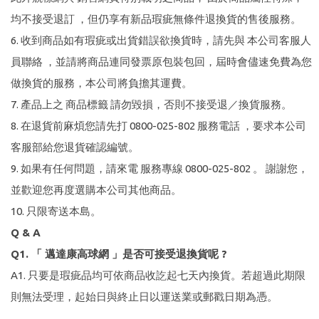
均不接受退訂 ，但仍享有新品瑕疵無條件退換貨的售後服務。
6. 收到商品如有瑕疵或出貨錯誤欲換貨時，請先與 本公司客服人
員聯絡 ，並請將商品連同發票原包裝包回，屆時會儘速免費為您
做換貨的服務，本公司將負擔其運費。
7. 產品上之 商品標籤 請勿毀損，否則不接受退／換貨服務。
8. 在退貨前麻煩您請先打 0800-025-802 服務電話 ，要求本公司
客服部給您退貨確認編號。
9. 如果有任何問題，請來電 服務專線 0800-025-802 。 謝謝您，
並歡迎您再度選購本公司其他商品。
10. 只限寄送本島。
Q & A
Q1. 「 邁達康高球網 」是否可接受退換貨呢 ?
A1. 只要是瑕疵品均可依商品收訖起七天內換貨。若超過此期限
則無法受理，起始日與終止日以運送業或郵戳日期為憑。