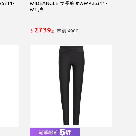
5311-
WIDEANGLE 女長褲 #WWP25311-
W2 ,白
2739
市價
4980
$
起