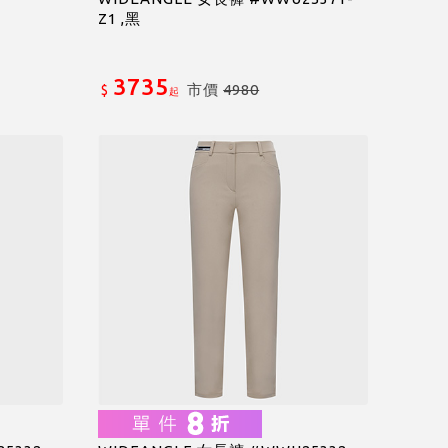
Z1 ,黑
3735
市價
4980
$
起