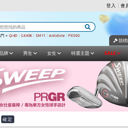
登入
|
會
門 >
Qi4D
|
G440K
|
SM11
|
Antidote
|
PX500
競標
品牌
男生
女生
特選主題
SALE
確定