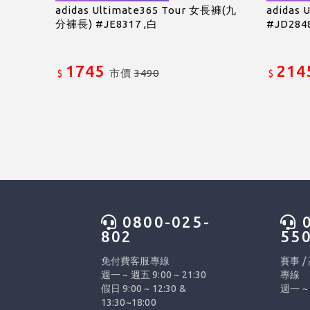
adidas Ultimate365 Tour 女長褲(九
adidas 
分褲長) #JE8317 ,白
#JD284
1745
214
市價
3490
$
$
0800-025-
0
802
55
免付費客服專線
賽事 /
週一 ~ 週五 9:00 ~ 21:30
專線
假日 9:00 ~ 12:30 &
週一 ~ 
13:30~18:00