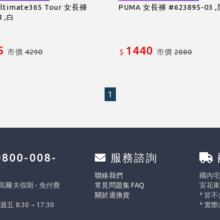
Ultimate365 Tour 女長褲
PUMA 女長褲 #623895-03 
8 ,白
5
1440
市價
4290
市價
2880
$
1
800-008-
服務諮詢
0
聯絡我們
國內宅配
 高爾夫假期 - 免付費
常見問題集 FAQ
宜花東
關於退換貨
* 皆
週五 8:30 ~ 17:30
* 實