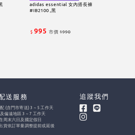
,黑
adidas essential 女內搭長褲
#IB2100 ,黑
995
市價
1990
$
追蹤我們
配送服務
 (含門市寄送) 3 ~ 5 工作天
及偏遠地區 3 ~ 7 工作天
不含周末六日及國定假日
際出貨依訂單量調整提前或延後