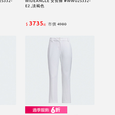
5332-
WIDEANGLE 女長褲 #WWU25332-
E2 ,淡褐色
3735
市價
4980
$
起