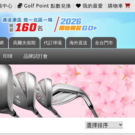
員中心
|
Golf Point 點數兌換
|
我的最愛
|
購物車
網
高爾夫假期
代訂球場
海外直送
全台門市
印球
品牌試打會