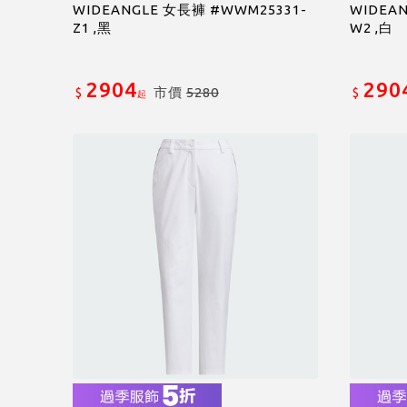
WIDEANGLE 女長褲 #WWM25331-
WIDEA
Z1 ,黑
W2 ,白
2904
290
市價
5280
$
$
起