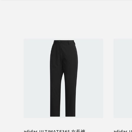
adidas ULTIMATE365 女長褲
adidas