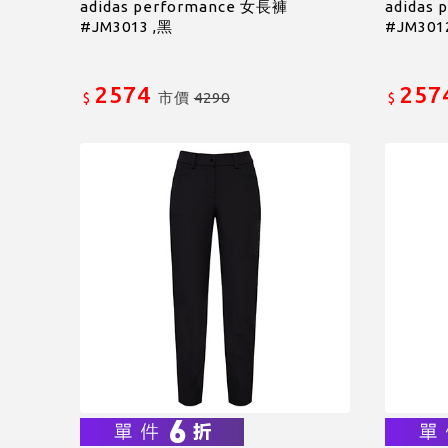
adidas performance 女長褲
adidas
#JM3013 ,黑
#JM301
2574
257
市價
4290
$
$