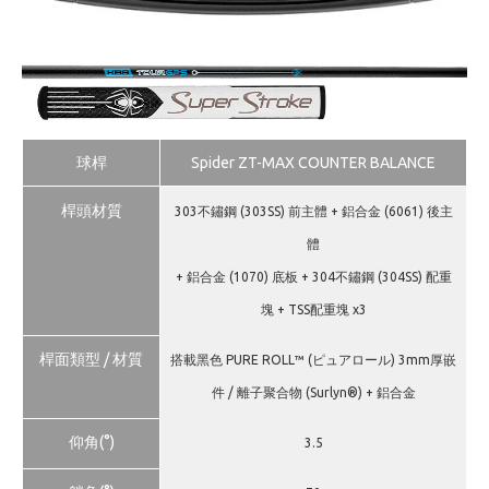
球桿
Spider ZT-MAX COUNTER BALANCE
桿頭材質
303不鏽鋼 (303SS) 前主體 + 鋁合金 (6061) 後主
體
+ 鋁合金 (1070) 底板 + 304不鏽鋼 (304SS) 配重
塊 + TSS配重塊 x3
桿面類型 / 材質
搭載黑色 PURE ROLL™ (ピュアロール) 3mm厚嵌
件 / 離子聚合物 (Surlyn®) + 鋁合金
仰角(°)
3.5