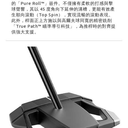
的「Pure Roll™」嵌件。不僅擁有柔軟的打感與擊
球聲響，其以 45 度角向下延伸的溝槽，更能有效產
生順向滾動（Top Spin），實現流暢的滾動表現。
此外，桿面正上方施以與高爾夫球同寬的精密銑削
「True Path™ 瞄準導引科技」，為推桿時的對齊提
供強大支援。