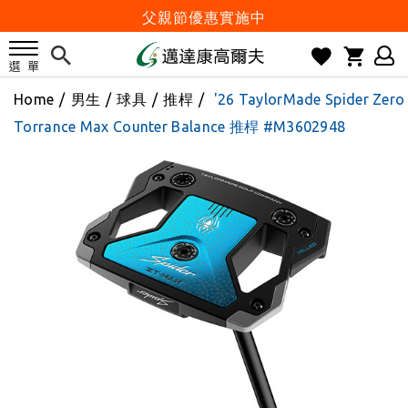
父親節優惠實施中
2026邁達康盃 開始受理報名
7月份 門市免費試打日程 已公佈!
Home
/
男生
/
球具
/
推桿
/
'26 TaylorMade Spider Zero
防詐騙! 勿信來路不明連結及優惠
Torrance Max Counter Balance 推桿 #M3602948
歡迎體驗公益店Friends Screen模擬器
刷台新卡滿 $6000 分 3 期 0 利率
Golf Point 會員回饋積點
消費滿 $2000 享免運
Happy Father's Day
父親節優惠實施中
2026邁達康盃 開始受理報名
7月份 門市免費試打日程 已公佈!
防詐騙! 勿信來路不明連結及優惠
歡迎體驗公益店Friends Screen模擬器