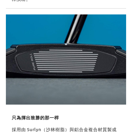
只為揮出致勝的那一桿
採用由 Surlyn（沙林樹脂）與鋁合金複合材質製成