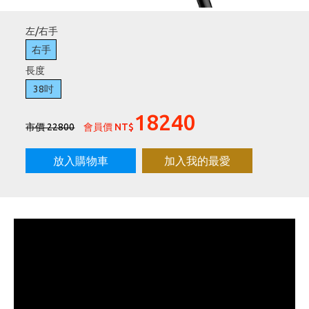
刷台新卡滿 $6000 分 3 期 0 利率
左/右手
Golf Point 會員回饋積點
右手
消費滿 $2000 享免運
長度
38吋
18240
市價 22800
會員價 NT$
放入購物車
加入我的最愛