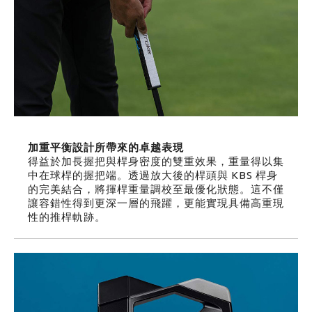
加重平衡設計所帶來的卓越表現
得益於加長握把與桿身密度的雙重效果，重量得以集
中在球桿的握把端。透過放大後的桿頭與 KBS 桿身
的完美結合，將揮桿重量調校至最優化狀態。這不僅
讓容錯性得到更深一層的飛躍，更能實現具備高重現
性的推桿軌跡。