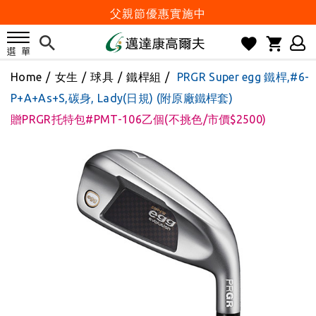
父親節優惠實施中
2026邁達康盃 開始受理報名
7月份 門市免費試打日程 已公佈!
Home
/
女生
/
球具
/
鐵桿組
/
PRGR Super egg 鐵桿,#6-
防詐騙! 勿信來路不明連結及優惠
P+A+As+S,碳身, Lady(日規) (附原廠鐵桿套)
歡迎體驗公益店Friends Screen模擬器
贈PRGR托特包#PMT-106乙個(不挑色/市價$2500)
刷台新卡滿 $6000 分 3 期 0 利率
Golf Point 會員回饋積點
消費滿 $2000 享免運
Happy Father's Day
父親節優惠實施中
2026邁達康盃 開始受理報名
7月份 門市免費試打日程 已公佈!
防詐騙! 勿信來路不明連結及優惠
歡迎體驗公益店Friends Screen模擬器