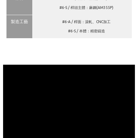
#6-S / 桿頭主體：麻鋼(AM355P)
製造工藝
#6-A / 桿面：滾軋、CNC加工
#6-S / 本體：精密鑄造