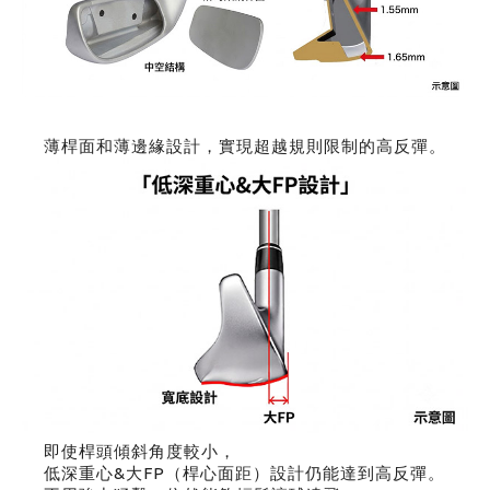
薄桿面和薄邊緣設計，實現超越規則限制的高反彈。
即使桿頭傾斜角度較小，
低深重心&大FP（桿心面距）設計仍能達到高反彈。