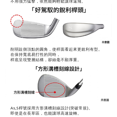
不用強力猛擊，依然能夠輕鬆讓球遠飛。
削弱趾側頂點的圓角，使桿面看起來更銳利有型。
在保持寬底易打性的同時，
桿底呈現雙層結構，卻絲毫不顯厚重。
As,S桿號採用方形溝槽刻線設計(突破常規)。
即使是在長草區，也能讓球高速旋轉。