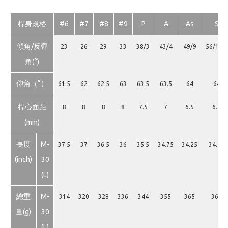
桿身規格
#6
#7
#8
#9
P
A
As
S
傾角/反彈
23
26
29
33
38/3
43/4
49/9
56/11.5
角(°)
仰角（°）
61.5
62
62.5
63
63.5
63.5
64
64
桿心面距
8
8
8
8
7.5
7
6.5
6.5
(mm)
長度
M-
37.5
37
36.5
36
35.5
34.75
34.25
34.25
(inch)
30
(L)
總重
M-
314
320
328
336
344
355
365
365
量(g)
30
(L)