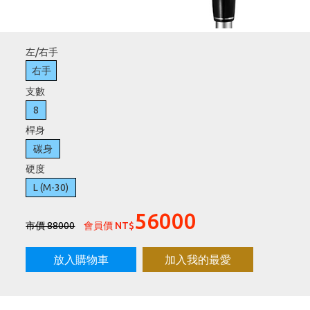
刷台新卡滿 $6000 分 3 期 0 利率
Golf Point 會員回饋積點
左/右手
消費滿 $2000 享免運
右手
支數
8
桿身
碳身
硬度
L (M-30)
56000
市價 88000
會員價 NT$
放入購物車
加入我的最愛