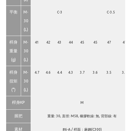
平衡
M-
C-3
C-3.5
30
(L)
桿身
M-
41
42
43
44
45
45
47
47
重量
30
(g)
(L)
桿身
M-
4.7
4.6
4.4
4.3
3.7
3.6
3.5
3.5
扭矩
30
(°)
(L)
桿身KP
M
握把
重量: 30, 直徑: M58, 橡膠軟線: 無, 背部線: 有
素材
#6-A / 桿面：麻鋼(C300)