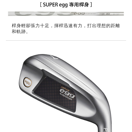
桿身輕卻張力十足，揮桿迅速有力，打出理想的距離
和軌跡。