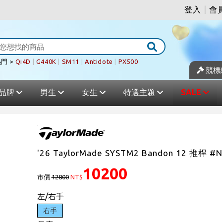
登入
|
會
門 >
Qi4D
|
G440K
|
SM11
|
Antidote
|
PX500
競標
品牌
男生
女生
特選主題
SALE
'26 TaylorMade SYSTM2 Bandon 12 推桿 #
10200
市價
12800
NT$
左/右手
右手