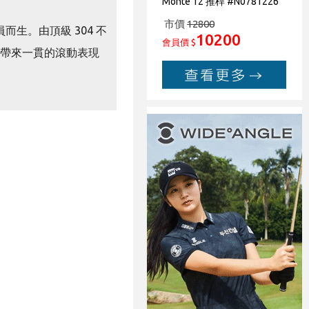
Monte 12 推桿 #N0781226
市價
12800
而生。由頂級 304 不
10200
會員價 $
依然能帶來一貫的滾動表現