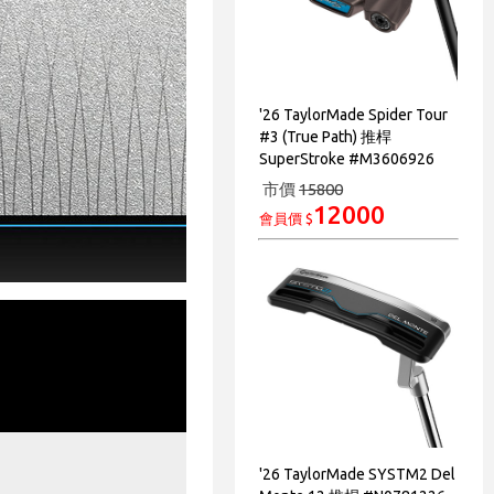
'26 TaylorMade Spider Tour
#3 (True Path) 推桿
SuperStroke #M3606926
市價
15800
12000
會員價 $
'26 TaylorMade SYSTM2 Del