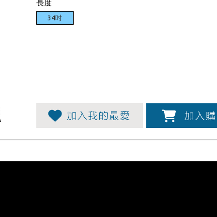
長度
34吋