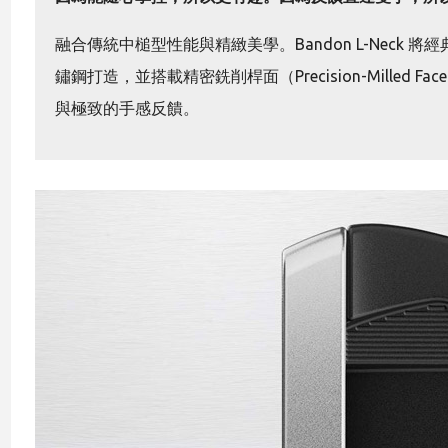
融合傳統中槌型性能與精緻美學。Bandon L-Neck
鏽鋼打造，並搭載精密銑削桿面（Precision-Milled
與極致的手感反饋。