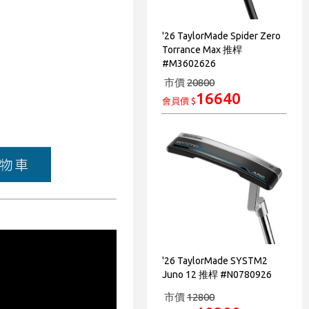
'26 TaylorMade Spider Zero
Torrance Max 推桿
#M3602626
市價
20800
16640
會員價 $
'26 TaylorMade SYSTM2
Juno 12 推桿 #N0780926
市價
12800