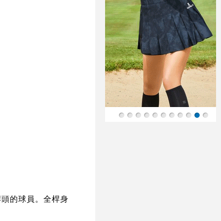
推桿頭的球員。全桿身