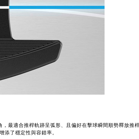
° 的趾下垂角，最適合推桿軌跡呈弧形、且偏好在擊球瞬間順勢釋放
增添了穩定性與容錯率。