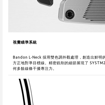
視覺瞄準系統
Bandon L-Neck 採用雙色調外觀處理，創
方正地對準目標線。精密銑削的細節展現了 SYST
何多餘線條干擾專注力。