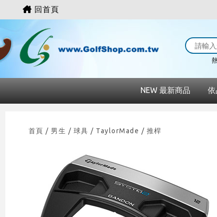
回首頁
熱
NEW 最新商品
依
首頁
/ 男生 /
球具
/
TaylorMade
/
推桿