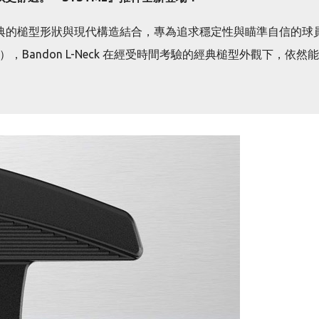
 將經典的槌型形狀與現代構造結合，專為追求穩定性與瞄準自信的球員
 Face），Bandon L-Neck 在經受時間考驗的經典槌型外觀下，