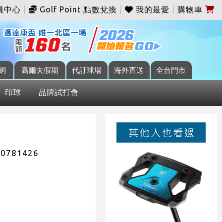
員中心
|
Golf Point 點數兌換
|
我的最愛
|
購物車
網
高爾夫假期
代訂球場
海外直送
全台門市
印球
品牌試打會
N0781426