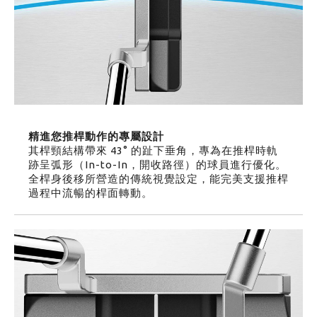
精進您推桿動作的專屬設計
其桿頸結構帶來 43° 的趾下垂角，專為在推桿時軌
跡呈弧形（In-to-In，開收路徑）的球員進行優化。
全桿身後移所營造的傳統視覺設定，能完美支援推桿
過程中流暢的桿面轉動。