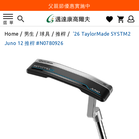
父親節優惠實施中
2026邁達康盃 開始受理報名
7月份 門市免費試打日程 已公佈!
Home
/
男生
/
球具
/
推桿
/
'26 TaylorMade SYSTM2
防詐騙! 勿信來路不明連結及優惠
Juno 12 推桿 #N0780926
歡迎體驗公益店Friends Screen模擬器
刷台新卡滿 $6000 分 3 期 0 利率
Golf Point 會員回饋積點
消費滿 $2000 享免運
Happy Father's Day
父親節優惠實施中
2026邁達康盃 開始受理報名
7月份 門市免費試打日程 已公佈!
防詐騙! 勿信來路不明連結及優惠
歡迎體驗公益店Friends Screen模擬器