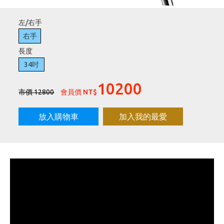
刷台新卡滿 $6000 分 3 期 0 利率
左/右手
Golf Point 會員回饋積點
右手
消費滿 $2000 享免運
長度
34吋
10200
市價 12800
會員價 NT$
放入購物車
加入我的最愛