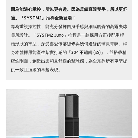
因為能隨心掌控，所以更有趣。因為反饋直達雙手，所以更舒
適。『SYSTM2』推桿全新登場！
專為重視操控性、能充分發揮自身手感與細膩觸覺的高爾夫球
員所設計。「SYSTM2 Juno」推桿是一款採用方正後配重桿
頭形狀的車型，深受喜愛俐落線條與幾何邊緣的球員青睞。桿
身本體採用能產生紮實打感的「304 不鏽鋼 (SS)」，並搭載精
密銑削面，創造出柔和且舒適的擊球感，為全系列所有車型提
供一致且頂級的卓越表現。