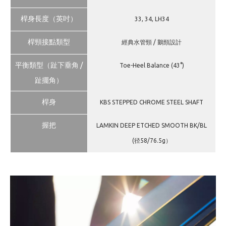
桿身長度（英吋）
33, 34, LH34
桿頸接點類型
經典水管頸 / 鵝頸設計
平衡類型（趾下垂角 /
Toe-Heel Balance (43°)
趾擺角）
桿身
KBS STEPPED CHROME STEEL SHAFT
握把
LAMKIN DEEP ETCHED SMOOTH BK/BL
(径58/76.5g）