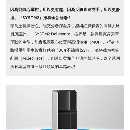
因為能隨心掌控，所以更有趣。因為反饋直達雙手，所以更舒
適。『SYSTM2』推桿全新登場！
專為重視操控性、能充分發揮自身手感與細膩觸覺的高爾夫球
員所設計。「SYSTM2 Del Monte」推桿是一款採用寬身刀背
形狀的車型，能實現深重心位置與高慣性矩（MOI）。桿身本
體採用能產生紮實打感的「304 不鏽鋼 (SS)」，並搭載精密銑
削面（Milled Face），創造出柔和且舒適的擊球感，為全系列
所有車型提供一致且頂級的卓越表現。