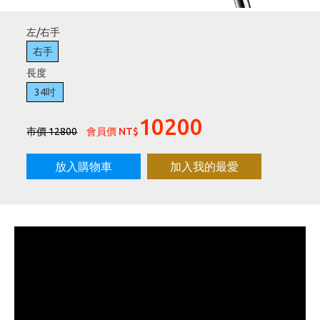
刷台新卡滿 $6000 分 3 期 0 利率
Golf Point 會員回饋積點
左/右手
消費滿 $2000 享免運
右手
長度
34吋
10200
市價 12800
會員價 NT$
放入購物車
加入我的最愛