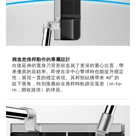
精進您推桿動作的專屬設計
向後延伸的寬身刀背形狀造就了更深的重心位置，帶
來優異的容錯率。即便在非中心擊球時也能提升穩定
性，展現一貫的穩定表現。其桿頸結構帶來 40° 的
趾下垂角，特別推薦給在推桿時軌跡呈弧形（In-to-
In，開收路徑）的球員。