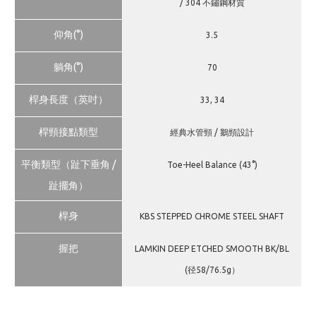
/ 304 不鏽鋼材質
仰角(°)
3.5
躺角(°)
70
桿身長度（英吋）
33, 34
桿頸接點類型
經典水管頸 / 鵝頸設計
平衡類型（趾下垂角 /
Toe-Heel Balance (43°)
趾擺角）
桿身
KBS STEPPED CHROME STEEL SHAFT
握把
LAMKIN DEEP ETCHED SMOOTH BK/BL
(径58/76.5g）