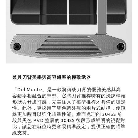
兼具刀背美學與高容錯率的極致武器
「Del Monte」是一款將傳統刀背的優雅美感與高
容錯率相融合的車型。它將刀背推桿特有的洗鍊桿頭
形狀與舒適打感，完美注入了槌型推桿才具備的穩定
性。此外，更採用了雙色調外觀的兩片式結構，使頂
線更加醒目以強化瞄準性能。緞面處理的 304SS 前
段與黑色 PVD 塗層的 304SS 後段形成鮮明的視覺對
比，讓您在就位時更容易精準設定，提供正確的瞄準
線支持。