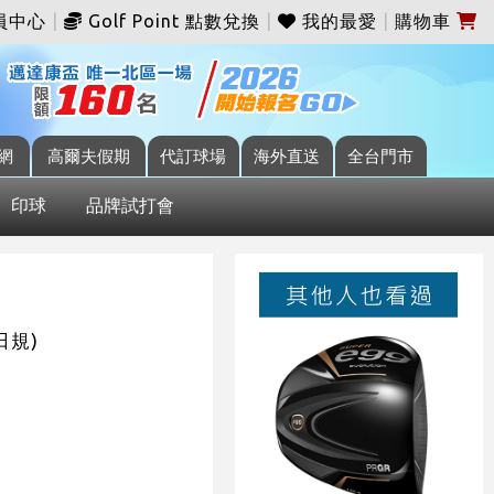
員中心
|
Golf Point 點數兌換
|
我的最愛
|
購物車
網
高爾夫假期
代訂球場
海外直送
全台門市
印球
品牌試打會
(日規)