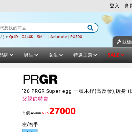
登入
|
會
門 >
Qi4D
|
G440K
|
SM11
|
Antidote
|
PX500
競標
品牌
男生
女生
特選主題
SALE
'26 PRGR Super egg 一號木桿(高反發),碳身 
父親節特賣
27000
市價
45000
NT$
左/右手