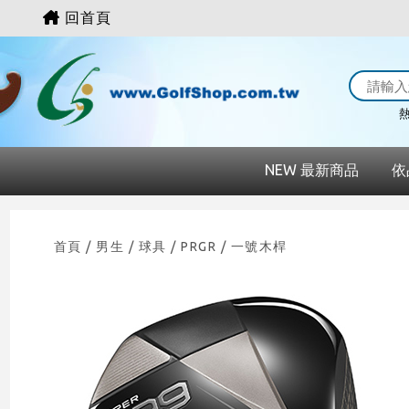
回首頁
熱
NEW 最新商品
依
首頁
/ 男生 /
球具
/
PRGR
/
一號木桿