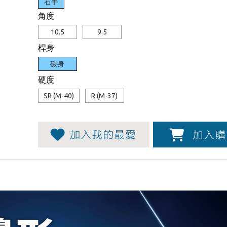
右手
角度
10.5
9.5
桿身
碳身
硬度
SR (M-40)
R (M-37)