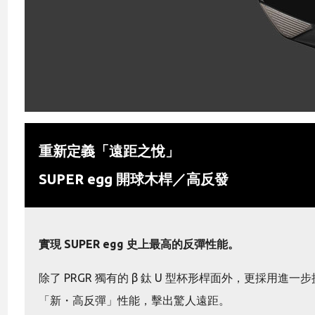
重新定義「遠距之悅」
SUPER egg 開球木桿／高反發
實現 SUPER egg 史上最高的反彈性能。
除了 PRGR 獨有的 β 鈦 U 型杯形桿面外，更採
「新・高反彈」性能，擊出驚人遠距。