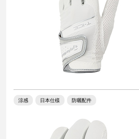
涼感
日本仕樣
防曬配件