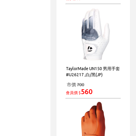
TaylorMade UN150 男用手套
#U26217 ,白/黑(JP)
市價
700
560
會員價 $