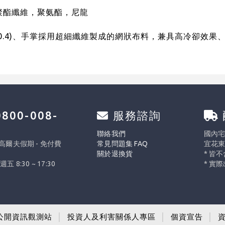
：聚酯纖維，聚氨酯，尼龍
X 0.4)、手掌採用超細纖維製成的網狀布料，兼具高冷卻效果
800-008-
服務諮詢
0
聯絡我們
國內宅配
 高爾夫假期 - 免付費
常見問題集 FAQ
宜花東
關於退換貨
* 皆
週五 8:30 ~ 17:30
* 實
公開資訊觀測站
│
投資人及利害關係人專區
│
個資宣告
│