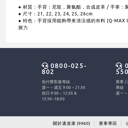
● 材質：手背：尼龍，聚氨酯，合成皮革 / 手掌
● 尺寸：21, 22, 23, 24, 25, 26cm
● 特色：手背採用能夠帶來清涼感的布料 (Q-MA
握力
0800-025-
0
802
55
免付費客服專線
賽事 /
週一 ~ 週五 9:00 ~ 21:30
專線
假日 9:00 ~ 12:30 &
週一 ~ 
13:30~18:00
關於邁達康 (9960)
│
賽事專區
│