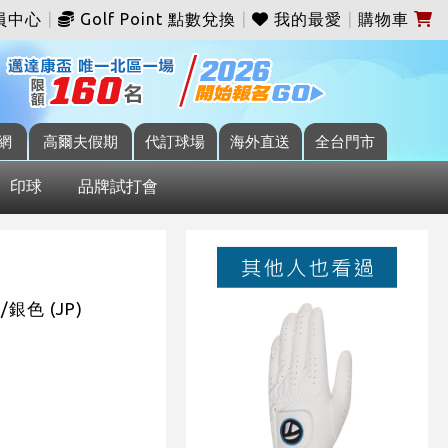
員中心
|
Golf Point 點數兌換
|
我的最愛
|
購物車
網
高爾夫假期
代訂球場
海外直送
全台門市
印球
品牌試打會
/銀色 (JP)