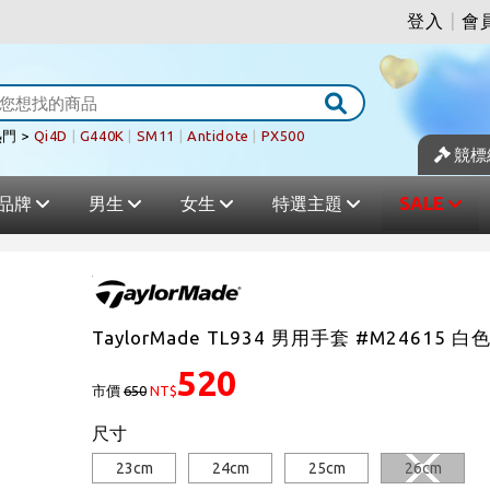
登入
|
會
門 >
Qi4D
|
G440K
|
SM11
|
Antidote
|
PX500
競標
品牌
男生
女生
特選主題
SALE
TaylorMade TL934 男用手套 #M24615 白色
520
市價
650
NT$
尺寸
23cm
24cm
25cm
26cm