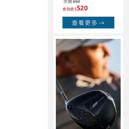
市價
650
520
會員價 $