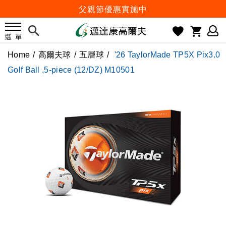
父親節優惠實施中
2026邁達康盃 開始受理報名
7月份 門市免費試打日程 已公佈!
Home
/
高爾夫球
/
五層球
/
'26 TaylorMade TP5X Pix3.0
防詐騙! 勿信來路不明連結及優惠
Golf Ball ,5-piece (12/DZ) M10501
歡迎體驗公益店Friends Screen模擬器
刷台新卡滿 $6000 分 3 期 0 利率
Golf Point 會員回饋積點
消費滿 $2000 享免運
Happy Father's Day
父親節優惠實施中
2026邁達康盃 開始受理報名
7月份 門市免費試打日程 已公佈!
防詐騙! 勿信來路不明連結及優惠
歡迎體驗公益店Friends Screen模擬器