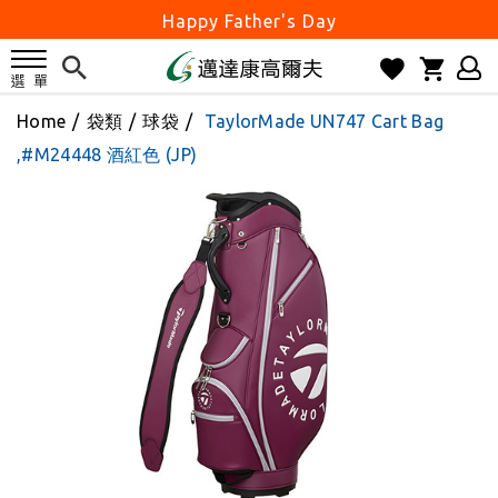
Happy Father's Day
父親節優惠實施中
2026邁達康盃 開始受理報名
Home
/
袋類
/
球袋
/
TaylorMade UN747 Cart Bag
7月份 門市免費試打日程 已公佈!
,#M24448 酒紅色 (JP)
防詐騙! 勿信來路不明連結及優惠
歡迎體驗公益店Friends Screen模擬器
刷台新卡滿 $6000 分 3 期 0 利率
Golf Point 會員回饋積點
消費滿 $2000 享免運
Happy Father's Day
父親節優惠實施中
2026邁達康盃 開始受理報名
7月份 門市免費試打日程 已公佈!
防詐騙! 勿信來路不明連結及優惠