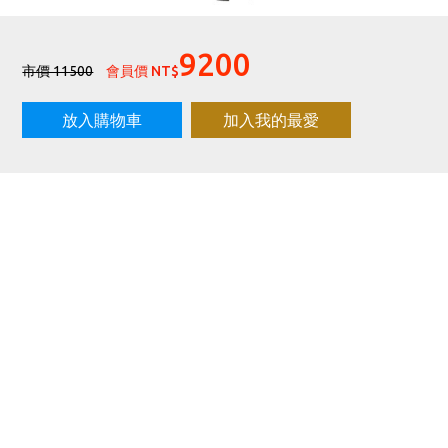
歡迎體驗公益店Friends Screen模擬器
刷台新卡滿 $6000 分 3 期 0 利率
9200
市價 11500
會員價 NT$
Golf Point 會員回饋積點
消費滿 $2000 享免運
放入購物車
加入我的最愛