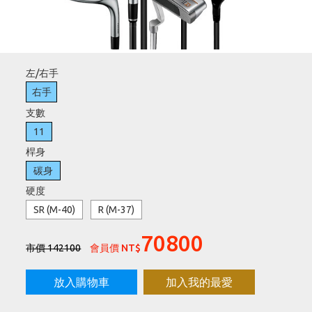
刷台新卡滿 $6000 分 3 期 0 利率
Golf Point 會員回饋積點
消費滿 $2000 享免運
左/右手
右手
支數
11
桿身
碳身
硬度
SR (M-40)
R (M-37)
70800
市價 142100
會員價 NT$
放入購物車
加入我的最愛