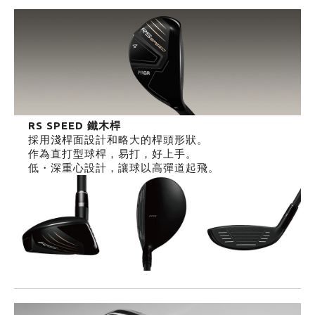
RS SPEED 鐵木桿
採用淺桿面設計和略大的桿頭形狀。
作為直打型球桿，易打，好上手。
低・深重心設計，讓球以高彈道起飛。