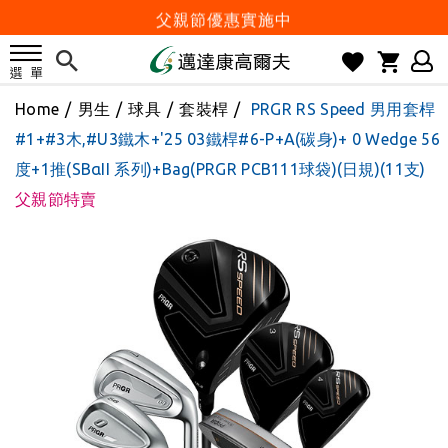
父親節優惠實施中
2026邁達康盃 開始受理報名
7月份 門市免費試打日程 已公佈!
Home
/
男生
/
球具
/
套裝桿
/
PRGR RS Speed 男用套桿
防詐騙! 勿信來路不明連結及優惠
#1+#3木,#U3鐵木+'25 03鐵桿#6-P+A(碳身)+ 0 Wedge 56
歡迎體驗公益店Friends Screen模擬器
度+1推(SBαII 系列)+Bag(PRGR PCB111球袋)(日規)(11支)
刷台新卡滿 $6000 分 3 期 0 利率
父親節特賣
Golf Point 會員回饋積點
消費滿 $2000 享免運
Happy Father's Day
父親節優惠實施中
2026邁達康盃 開始受理報名
7月份 門市免費試打日程 已公佈!
防詐騙! 勿信來路不明連結及優惠
歡迎體驗公益店Friends Screen模擬器