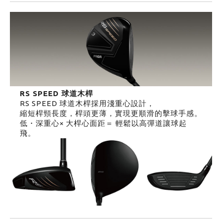
RS SPEED 球道木桿
RS SPEED 球道木桿採用淺重心設計，
縮短桿頸長度，桿頭更薄，實現更順滑的擊球手感。
低・深重心× 大桿心面距＝ 輕鬆以高彈道讓球起
飛。