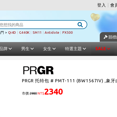
登入
|
會
門 >
Qi4D
|
G440K
|
SM11
|
Antidote
|
PX500
競標
品牌
男生
女生
特選主題
SALE
PRGR 托特包 # PMT-111 (BW1567IV) ,象
2340
市價
2980
NT$