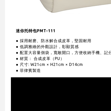
迷你托特包PMT-111
● 採用耐磨、防水解合成皮革，堅固耐用
● 低調雅緻的外觀設計，彰顯質感
● 配置大容量側袋，寬敞開口，方便收納手機、記
● 材質： 合成皮革（PU）
● 尺寸: W21cm × H21cm × D14cm
● 菲律賓製造