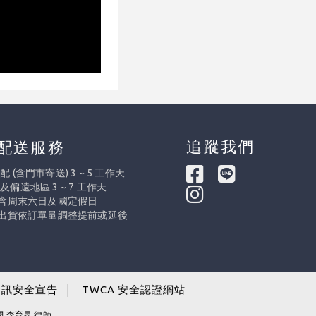
追蹤我們
配送服務
 (含門市寄送) 3 ~ 5 工作天
及偏遠地區 3 ~ 7 工作天
不含周末六日及國定假日
際出貨依訂單量調整提前或延後
資訊安全宣告
│
TWCA 安全認證網站
問 李育昇 律師