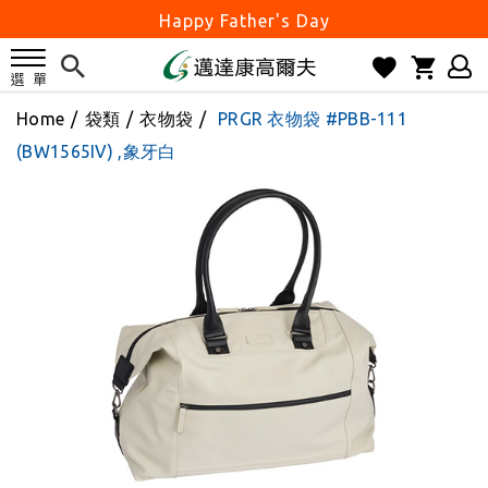
Happy Father's Day
父親節優惠實施中
2026邁達康盃 開始受理報名
7月份 門市免費試打日程 已公佈!
Home
/
袋類
/
衣物袋
/
PRGR 衣物袋 #PBB-111
防詐騙! 勿信來路不明連結及優惠
(BW1565IV) ,象牙白
歡迎體驗公益店Friends Screen模擬器
刷台新卡滿 $6000 分 3 期 0 利率
Golf Point 會員回饋積點
消費滿 $2000 享免運
Happy Father's Day
父親節優惠實施中
2026邁達康盃 開始受理報名
7月份 門市免費試打日程 已公佈!
防詐騙! 勿信來路不明連結及優惠