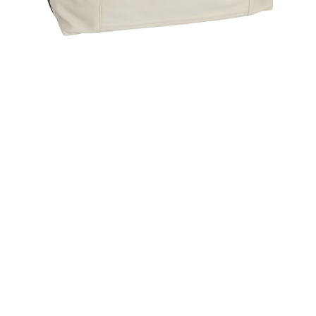
波士頓包PBB-111
● 採用耐磨、防水解合成皮革，堅固耐用
● 低調雅緻的外觀設計，彰顯質感
● 透過鬆開側邊扣帶可擴展容量，滿足額外收納需求
● 材質： 合成皮革（PU）
● 尺寸: W48cm × H29cm × D19cm
● 中國製造