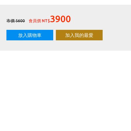
歡迎體驗公益店Friends Screen模擬器
刷台新卡滿 $6000 分 3 期 0 利率
3900
Golf Point 會員回饋積點
市價 5600
會員價 NT$
消費滿 $2000 享免運
放入購物車
加入我的最愛