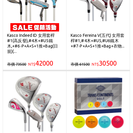
Kasco Indeed ID 女用套桿
Kasco Fereina V(五代) 女用套
#1(高反發),#4木+#U5鐵
桿#1,#4木+#U5,#U6鐵木
木,+#6-P+A+S+1推+Bag(日
+#7-P+A+S+1推+Bag+衣物...
規)(...
42000
30500
市價 73500
市價 61500
NT$
NT$