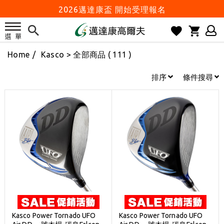
2026邁達康盃 開始受理報名
7月份 門市免費試打日程 已公佈!
防詐騙! 勿信來路不明連結及優惠
Home
/
Kasco
> 全部商品 ( 111 )
歡迎體驗公益店Friends Screen模擬器
刷台新卡滿 $6000 分 3 期 0 利率
排序
條件搜尋
Golf Point 會員回饋積點
消費滿 $2000 享免運
Happy Father's Day
父親節優惠實施中
2026邁達康盃 開始受理報名
7月份 門市免費試打日程 已公佈!
防詐騙! 勿信來路不明連結及優惠
歡迎體驗公益店Friends Screen模擬器
Kasco Power Tornado UFO
Kasco Power Tornado UFO
刷台新卡滿 $6000 分 3 期 0 利率