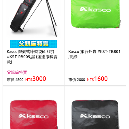
Kasco腳架式練習袋(6.5吋)
Kasco 旅行外袋 #KST-TB801
#KST-RB009,黑 (邁達康獨賣
,亮綠
款)
父親節特賣
3000
1600
市價 4800
市價 2000
NT$
NT$