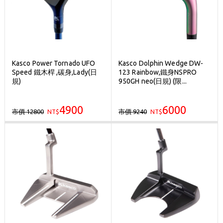
Kasco Power Tornado UFO
Kasco Dolphin Wedge DW-
Speed 鐵木桿 ,碳身,Lady(日
123 Rainbow,鐵身NSPRO
規)
950GH neo(日規) (限...
4900
6000
市價 12800
市價 9240
NT$
NT$