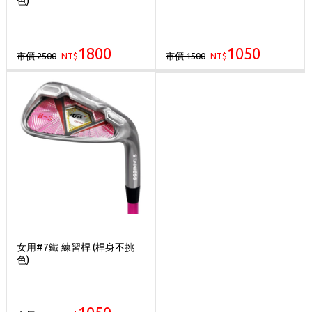
色)
歡迎體驗公益店Friends Screen模擬器
刷台新卡滿 $6000 分 3 期 0 利率
1800
1050
市價 2500
市價 1500
NT$
Golf Point 會員回饋積點
NT$
消費滿 $2000 享免運
女用#7鐵 練習桿 (桿身不挑
色)