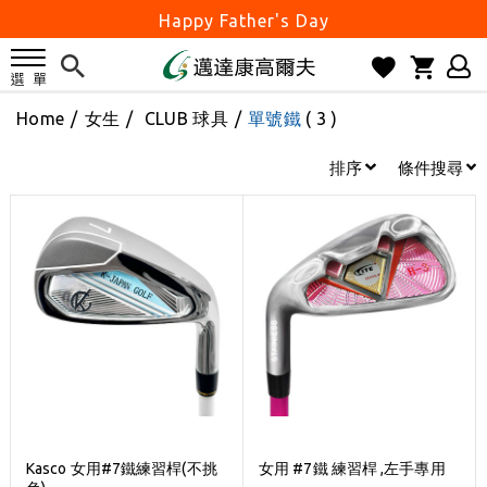
Happy Father's Day
父親節優惠實施中
2026邁達康盃 開始受理報名
Home
/
女生
/
CLUB 球具
/
單號鐵
( 3 )
7月份 門市免費試打日程 已公佈!
防詐騙! 勿信來路不明連結及優惠
排序
條件搜尋
歡迎體驗公益店Friends Screen模擬器
刷台新卡滿 $6000 分 3 期 0 利率
Golf Point 會員回饋積點
消費滿 $2000 享免運
Happy Father's Day
父親節優惠實施中
2026邁達康盃 開始受理報名
7月份 門市免費試打日程 已公佈!
Kasco 女用#7鐵練習桿(不挑
女用 #7鐵 練習桿 ,左手專用
防詐騙! 勿信來路不明連結及優惠