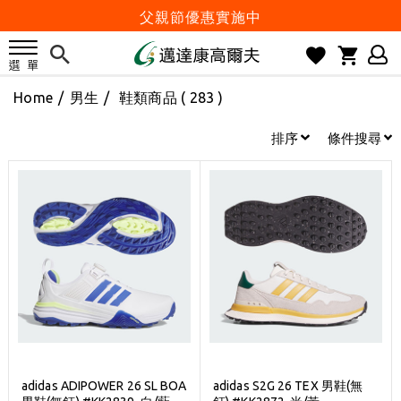
父親節優惠實施中
2026邁達康盃 開始受理報名
7月份 門市免費試打日程 已公佈!
Home
/
男生
/
鞋類商品
( 283 )
防詐騙! 勿信來路不明連結及優惠
歡迎體驗公益店Friends Screen模擬器
排序
條件搜尋
刷台新卡滿 $6000 分 3 期 0 利率
Golf Point 會員回饋積點
消費滿 $2000 享免運
Happy Father's Day
父親節優惠實施中
2026邁達康盃 開始受理報名
7月份 門市免費試打日程 已公佈!
防詐騙! 勿信來路不明連結及優惠
adidas ADIPOWER 26 SL BOA
adidas S2G 26 TEX 男鞋(無
歡迎體驗公益店Friends Screen模擬器