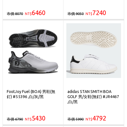
6460
7240
市價 8070
市價 9050
NT$
NT$
FootJoy Fuel (BOA) 男鞋(無
adidas STAN SMITH BOA
釘) #55396 ,白/灰/黑
GOLF 男/女鞋(無釘) #JR4467
,白/黑
5430
4792
市價 6790
市價 5990
NT$
NT$