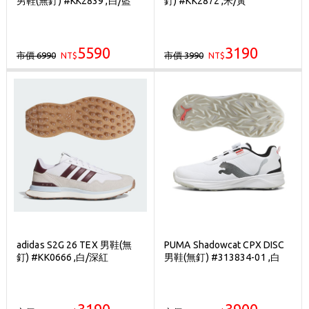
男鞋(無釘) #KK2839 ,白/藍
釘) #KK2872 ,米/黃
刷台新卡滿 $6000 分 3 期 0 利率
Golf Point 會員回饋積點
5590
3190
市價 6990
市價 3990
NT$
消費滿 $2000 享免運
NT$
adidas S2G 26 TEX 男鞋(無
PUMA Shadowcat CPX DISC
釘) #KK0666 ,白/深紅
男鞋(無釘) #313834-01 ,白